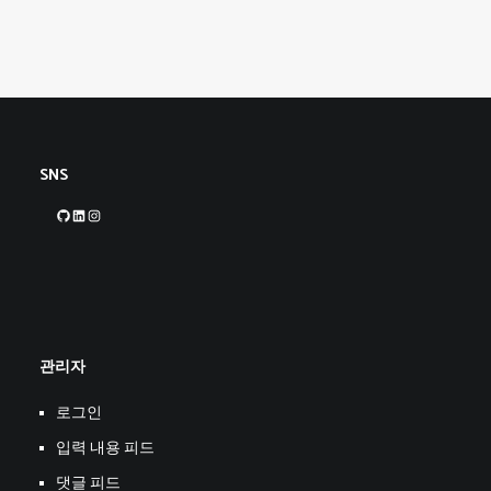
SNS
GitHub
LinkedIn
Instagram
관리자
로그인
입력 내용 피드
댓글 피드