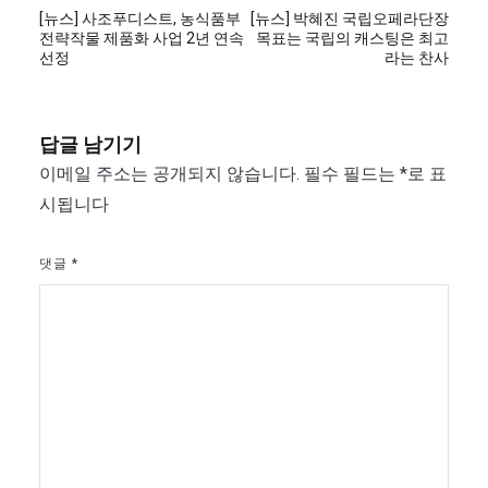
글
[뉴스] 사조푸디스트, 농식품부
[뉴스] 박혜진 국립오페라단장
탐
전략작물 제품화 사업 2년 연속
목표는 국립의 캐스팅은 최고
선정
라는 찬사
색
답글 남기기
이메일 주소는 공개되지 않습니다.
필수 필드는
*
로 표
시됩니다
댓글
*