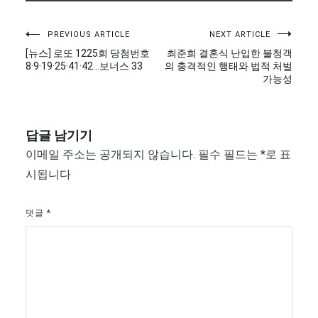
글
PREVIOUS ARTICLE
NEXT ARTICLE
[뉴스] 로또 1225회 당첨번호
최준희 결혼식 난입한 불청객
탐
8·9·19·25·41·42…보너스 33
의 충격적인 행태와 법적 처벌
가능성
색
답글 남기기
이메일 주소는 공개되지 않습니다.
필수 필드는
*
로 표
시됩니다
댓글
*