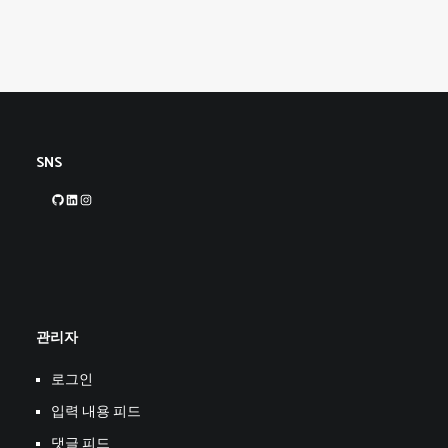
SNS
GitHub
LinkedIn
Instagram
관리자
로그인
입력 내용 피드
댓글 피드