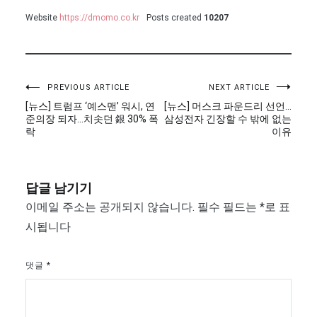
Website
https://dmomo.co.kr
Posts created
10207
글
PREVIOUS ARTICLE
NEXT ARTICLE
[뉴스] 트럼프 ‘예스맨’ 워시, 연
[뉴스] 머스크 파운드리 선언…
탐
준의장 되자…치솟던 銀 30% 폭
삼성전자 긴장할 수 밖에 없는
락
이유
색
답글 남기기
이메일 주소는 공개되지 않습니다.
필수 필드는
*
로 표
시됩니다
댓글
*