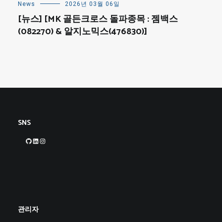
News
2026년 03월 06일
[뉴스] [MK 골든크로스 돌파종목 : 젬백스
(082270) & 알지노믹스(476830)]
SNS
GitHub
LinkedIn
Instagram
관리자