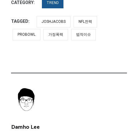
CATEGORY:
TREND
TAGGED:
JOSHJACOBS
NFL전력
PROBOWL
가정폭력
법적이슈
Damho Lee