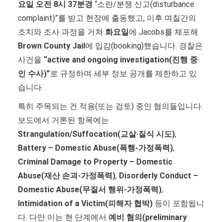
요일 오전 8시 37분경
“소란/분쟁 신고(disturbance
complaint)”를 받고 현장에 출동했고, 이후 며칠간의
조치와 조사 과정을 거쳐
화요일
에 Jacobs를 체포해
Brown County Jail
에 입감(booking)했습니다. 경찰은
사건을
“active and ongoing investigation(진행 중
인 수사)”
로 규정하며 세부 정보 공개를 제한하고 있
습니다.
특히 주목되는 건 적용(또는 검토) 중인 혐의들입니다.
보도에서 거론된 항목에는
Strangulation/Suffocation(교살·질식 시도)
,
Battery – Domestic Abuse(폭행-가정폭력)
,
Criminal Damage to Property – Domestic
Abuse(재산 손괴-가정폭력)
,
Disorderly Conduct –
Domestic Abuse(무질서 행위-가정폭력)
,
Intimidation of a Victim(피해자 협박)
등이 포함됩니
다. 다만 이는 현 단계에서
예비 혐의(preliminary