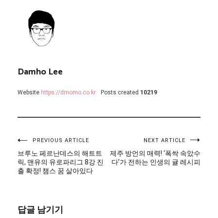
Damho Lee
Website
https://dmomo.co.kr
Posts created
10219
글
PREVIOUS ARTICLE
NEXT ARTICLE
브루노 페르난데스의 해트트
제주 방언의 매력! ‘폭싹 속았수
탐
릭, 맨유의 유로파리그 8강 진
다’가 전하는 인생의 귤 레시피
출 확정! 챔스 꿈 살아있다
색
답글 남기기