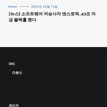
News
2026년 02월 13일
[뉴스] 소프트웨어 저승사자 앤스로픽…43조 자
금 블랙홀 됐다
SNS
GitHub
LinkedIn
Instagram
관리자