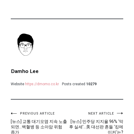
Damho Lee
Website
https://dmomo.co.kr
Posts created
10279
글
PREVIOUS ARTICLE
NEXT ARTICLE
[뉴스] 교통 대기오염 지속 노출
[뉴스] 민주당 지지율 96% ‘막
탐
되면…백혈병 등 소아암 위험
후 실세’…美 대선판 흔들 ‘킹메
증가
이커’는?