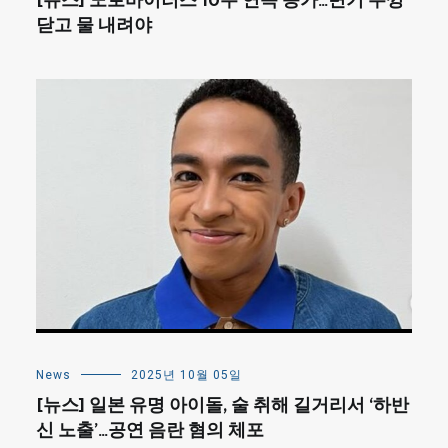
[뉴스] 노로바이러스 10주 연속 증가…변기 뚜껑
닫고 물 내려야
News
2025년 10월 05일
[뉴스] 일본 유명 아이돌, 술 취해 길거리서 ‘하반
신 노출’…공연 음란 혐의 체포