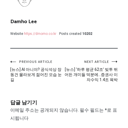
Damho Lee
Website
https://dmomo.co.kr
Posts created
10202
글
PREVIOUS ARTICLE
NEXT ARTICLE
[뉴스] AI 아니야? 공식석상 장
[뉴스] ‘하루 평균 62조’ 빚투 뛰
탐
동건 몰라보게 젊어진 모습 눈
어든 개미들 덕분에…증권사 이
길
자수익 1.4조 육박
색
답글 남기기
이메일 주소는 공개되지 않습니다.
필수 필드는
*
로 표
시됩니다