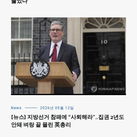
뚫었다
News
2026년 05월 12일
[뉴스] 지방선거 참패에 “사퇴해라”…집권 2년도
안돼 벼랑 끝 몰린 英총리