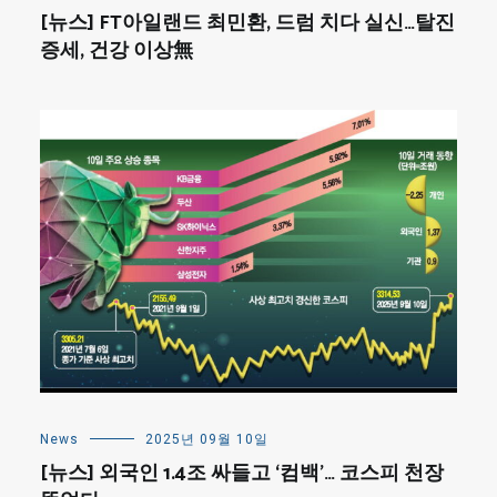
[뉴스] FT아일랜드 최민환, 드럼 치다 실신…탈진
증세, 건강 이상無
News
2025년 09월 10일
[뉴스] 외국인 1.4조 싸들고 ‘컴백’… 코스피 천장