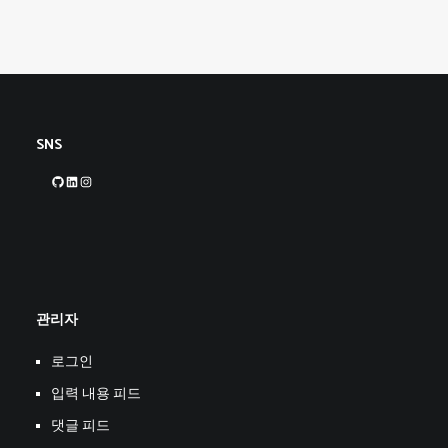
SNS
GitHub
LinkedIn
Instagram
관리자
로그인
입력 내용 피드
댓글 피드