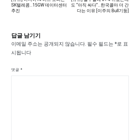
탐
SK텔레콤…15GW 데이터센터
도 “아직 싸다”…한국콜마 더 간
추진
다는 이유 [이주의 Bull기둥]
색
답글 남기기
이메일 주소는 공개되지 않습니다.
필수 필드는
*
로 표
시됩니다
댓글
*