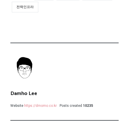
전력인프라
Damho Lee
Website
https://dmomo.co.kr
Posts created
10235