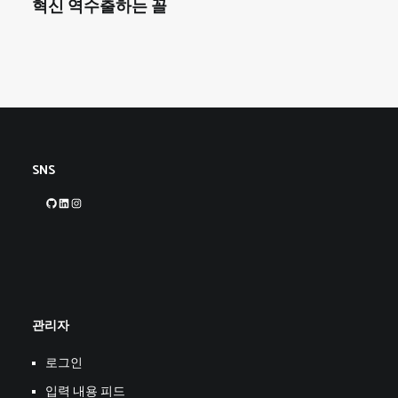
혁신 역수출하는 꼴
SNS
GitHub
LinkedIn
Instagram
관리자
로그인
입력 내용 피드