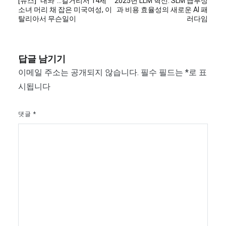
[뉴스] “내놔”…길거리서 14세
2025년 LLM 혁신: SLM 급부상
탐
소녀 머리 채 잡은 미국여성, 이
과 비용 효율성의 새로운 AI 패
탈리아서 무슨일이
러다임
색
답글 남기기
이메일 주소는 공개되지 않습니다.
필수 필드는
*
로 표
시됩니다
댓글
*