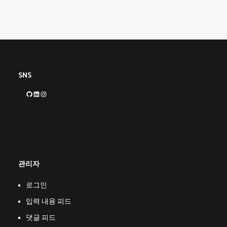
SNS
GitHub
LinkedIn
Instagram
관리자
로그인
입력 내용 피드
댓글 피드