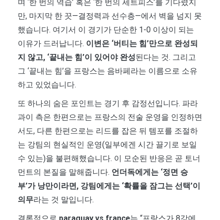
며 ‘한 번의 역습’ 혹은 ‘한 번의 세트피스’를 기다렸지
만, 마지막 한 끗—결정력과 선수층—에서 벽을 넘지 못
했습니다. 여기서 이 경기가 단순한 1-0 이상이 되는
이유가 드러납니다.
이변은 ‘버티는 힘’만으로 완성되
지 않고, ‘끝내는 힘’이 있어야 완성
된다는 것. 그리고
그 ‘끝내는 힘’을 프랑스는 음바페라는 이름으로 소유
하고 있었습니다.
또 하나의 숨은 포인트는 경기 후 감정선입니다. 파라
과이 측은 한편으로는 프랑스의 전술 운영을 인정하면
서도, 다른 한편으로는 리드를 잡은 뒤 템포를 조절하
는 강팀의 현실적인 운영(일부에겐 시간 끌기로 보일
수 있는)을 불편해했습니다. 이 모순된 반응은 곧 토너
먼트의 본질을 말해줍니다.
언더독에게는 ‘정면 승
부’가 낭만이라면, 강팀에게는 ‘확률을 잠그는 선택’이
의무
라는 것 말입니다.
결론적으로
paraguay vs france
는 “프랑스가 8강에