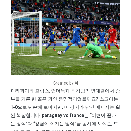
Created by AI
파라과이와 프랑스, 언더독과 최강팀의 맞대결에서 승
부를 가른 한 골은 과연 운명적이었을까요? 스코어는
1-0
으로 단순해 보이지만, 이 경기가 남긴 메시지는 훨
씬 복잡합니다.
paraguay vs france
는 “이변이 끝나
는 방식”과 “강팀이 이기는 방식”을 동시에 보여준, 토