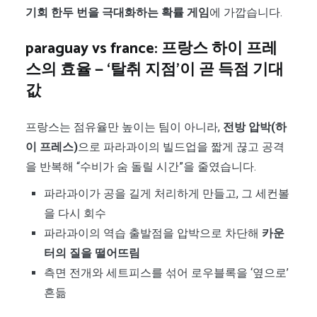
기회 한두 번을 극대화하는 확률 게임
에 가깝습니다.
paraguay vs france: 프랑스 하이 프레
스의 효율 — ‘탈취 지점’이 곧 득점 기대
값
프랑스는 점유율만 높이는 팀이 아니라,
전방 압박(하
이 프레스)
으로 파라과이의 빌드업을 짧게 끊고 공격
을 반복해 “수비가 숨 돌릴 시간”을 줄였습니다.
파라과이가 공을 길게 처리하게 만들고, 그 세컨볼
을 다시 회수
파라과이의 역습 출발점을 압박으로 차단해
카운
터의 질을 떨어뜨림
측면 전개와 세트피스를 섞어 로우블록을 ‘옆으로’
흔듦