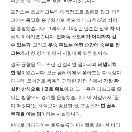
너먼트 축구의 교본 같은 90분이었습니다.
프랑스는 조별리그부터 다득점으로 흐름을 탔고, 파라
과이는 독일을 승부차기로 꺾으며 ‘다크호스’의 자격
을 증명했습니다. 그래서 이 16강은 단순한 전력 차 이
상의 이야기였습니다.
언더독 스토리가 어디까지 갈
수 있는가
, 그리고
우승 후보는 어떤 순간에 승부를 잠
그는가
가 한 경기 안에서 시험대에 오른 셈이죠.
결국 균형을 무너뜨린 건 킬리안 음바페의
페널티킥
한 방
이었습니다. 오픈 플레이에서 쏟아붓는 다득점이
아니라, 토너먼트 특유의 팽팽한 긴장 속에서
가장 확
실한 방식으로 1골을 확보
하고, 그 다음은 리스크를 줄
이는 방향으로 경기를 운영했습니다. 이 지점에서 “운
이 따랐다”는 해석보다 중요한 건, 프랑스가
한 골의
무게를 아는 팀
이라는 사실입니다.
반대로 파라과이는 로우블록과 피지컬로 최대한 버티