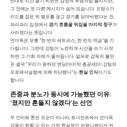
반대로 시간 끌기 비판은 감정적 푸념처럼 들리지만,
그 안에는 또 다른 메시지가 숨어 있습니다. 프랑스가
리드를 잡은 뒤 템포를 끊고 경기를 닫아버렸다는 건,
파라과이 입장에서
경기 흐름을 뒤집을 마지막 창구
가
사라졌다는 뜻입니다.
언더독은 보통 “한 번의 세트피스, 한 번의 역습”을 기
다립니다. 그런데 강팀이 노련하게 시간을 쓰기 시작
하면 그 기회 자체가 줄어듭니다. 알파로 감독의 불만
은 결국 “우리가 원하던 엔딩(마지막 총공세)이 강팀의
프로페셔널함에 의해 차단됐다”는
현실 인식
이기도
합니다.
존중과 분노가 동시에 가능했던 이유:
‘졌지만 흔들지 않겠다’는 선언
두 인터뷰 톤은 모순이 아니라, 토너먼트에서 언더독
감독이 취할 수 있는 가장 현실적인 커뮤니케이션 전