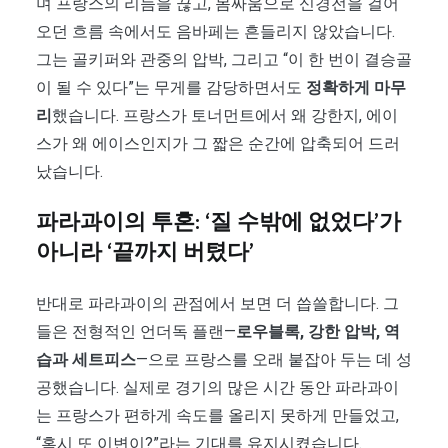
며 프랑스의 리듬을 끊고, 몸싸움으로 신경전을 걸어
오던 흐름 속에서도 음바페는 흔들리지 않았습니다.
그는 골키퍼와 관중의 압박, 그리고 “이 한 번이 결승골
이 될 수 있다”는 무게를 감당하면서도
정확하게 마무
리
했습니다. 프랑스가 토너먼트에서 왜 강한지, 에이
스가 왜 에이스인지가 그 짧은 순간에 압축되어 드러
났습니다.
파라과이의 투혼: ‘질 수밖에 없었다’가
아니라 ‘끝까지 버텼다’
반대로 파라과이의 관점에서 보면 더 씁쓸합니다. 그
들은 전형적인 언더독 플랜—
로우블록, 강한 압박, 역
습과 세트피스
—으로 프랑스를 오래 붙잡아 두는 데 성
공했습니다. 실제로 경기의 많은 시간 동안 파라과이
는 프랑스가 편하게 속도를 올리지 못하게 만들었고,
“혹시 또 이변이?”라는 기대를 유지시켰습니다.