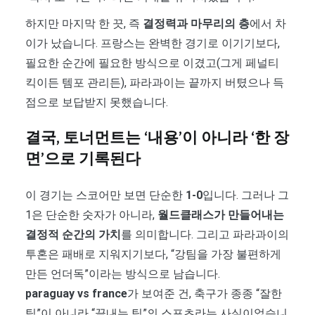
하지만 마지막 한 끗, 즉
결정력과 마무리의 층
에서 차
이가 났습니다. 프랑스는 완벽한 경기로 이기기보다,
필요한 순간에 필요한 방식으로 이겼고(그게 페널티
킥이든 템포 관리든), 파라과이는 끝까지 버텼으나 득
점으로 보답받지 못했습니다.
결국, 토너먼트는 ‘내용’이 아니라 ‘한 장
면’으로 기록된다
이 경기는 스코어만 보면 단순한
1-0
입니다. 그러나 그
1은 단순한 숫자가 아니라,
월드클래스가 만들어내는
결정적 순간의 가치
를 의미합니다. 그리고 파라과이의
투혼은 패배로 지워지기보다, “강팀을 가장 불편하게
만든 언더독”이라는 방식으로 남습니다.
paraguay vs france
가 보여준 건, 축구가 종종 “잘한
팀”이 아니라 “끝내는 팀”의 스포츠라는 사실이었습니