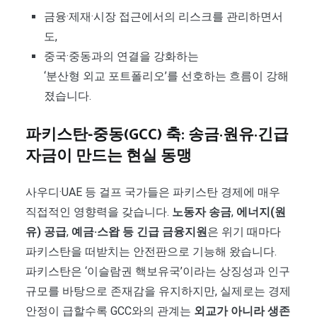
금융·제재·시장 접근에서의 리스크를 관리하면서
도,
중국·중동과의 연결을 강화하는
‘분산형 외교 포트폴리오’를 선호하는 흐름이 강해
졌습니다.
파키스탄-중동(GCC) 축: 송금·원유·긴급
자금이 만드는 현실 동맹
사우디·UAE 등 걸프 국가들은 파키스탄 경제에 매우
직접적인 영향력을 갖습니다.
노동자 송금
,
에너지(원
유) 공급
,
예금·스왑 등 긴급 금융지원
은 위기 때마다
파키스탄을 떠받치는 안전판으로 기능해 왔습니다.
파키스탄은 ‘이슬람권 핵보유국’이라는 상징성과 인구
규모를 바탕으로 존재감을 유지하지만, 실제로는 경제
안정이 급할수록 GCC와의 관계는
외교가 아니라 생존