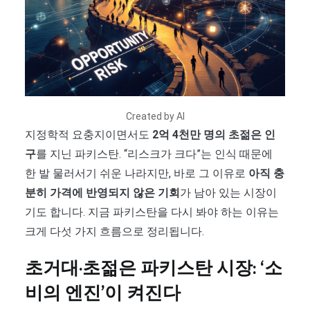
Created by AI
지정학적 요충지이면서도
2억 4천만 명의 초젊은 인
구
를 지닌 파키스탄. “리스크가 크다”는 인식 때문에
한 발 물러서기 쉬운 나라지만, 바로 그 이유로
아직 충
분히 가격에 반영되지 않은 기회
가 남아 있는 시장이
기도 합니다. 지금 파키스탄을 다시 봐야 하는 이유는
크게 다섯 가지 흐름으로 정리됩니다.
초거대·초젊은 파키스탄 시장: ‘소
비의 엔진’이 켜진다