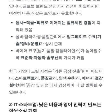
입니다. 글로벌 브랜드 생산기지 경쟁이 치열하지만,
여전히 다음과 같은 포인트가 유효합니다.
원사–직물–의류로 이어지는 밸류체인 경험
이 축
적돼 있음
설비·염색·가공·품질관리에서
업그레이드 수요(기
술/장비/운영)
가 상시 존재
바이어 요구(납기·품질·컴플라이언스)가 높아질수
록
표준화·자동화 솔루션
의 가치가 커짐
한국 기업이 노릴 지점은 “의류 공장 진출”만이 아닙니
다.
스마트팩토리, 품질관리, 염색·수처리, 에너지 절감
설비
처럼 ‘공장 옆 산업’에서 경쟁력이 더 잘 발휘될 수
있습니다.
2) IT·스타트업: 낮은 비용과 영어 인력이 만드는
아웃소싱 기회