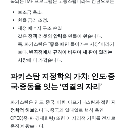
복되는 IMF 프로그램은 고통스럽더라도 한편으로는
보조금 축소,
환율·금리 조정,
재정·에너지 구조 손질
같은
정책 리셋의 압력
을 만들어 왔습니다.
즉, 파키스탄은 “좋을 때만 들어가는 시장”이라기
보다,
변곡점에서 규칙이 바뀌며 새 판이 열리는
시장
에 더 가깝습니다.
파키스탄 지정학의 가치: 인도·중
국·중동을 잇는 ‘연결의 자리’
파키스탄은 인도, 중국, 이란, 아프가니스탄과 접한
지
정학적 허브
입니다. 중국의 일대일로 핵심 축인
CPEC(중-파 경제회랑) 또한 이 지리적 가치를 전제로
움직여 왔습니다.