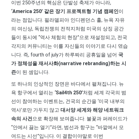
이번 250주년의 핵심은 단발성 축제가 아니라,
‘America 250’ 같은 장기 프로젝트형 기념 캠페인
이
라는 점입니다. 필라델피아 인디펜던스 홀, 뉴욕 자유
의 여신상, 독립전쟁의 전적지처럼 미국의 상징 공간
들이 동시에 “역사 체험의 현장”으로 재설정되고, 전국
각지의 커뮤니티는 이를 자신들의 이야기로 다시 엮습
니다. 즉, fourth of july가 하루짜리 공휴일을 넘어
국
가 정체성을 재서사화(narrative rebranding)하는 시
즌
이 된 셈입니다.
또 하나의 인상적인 장면은 바다에서 펼쳐집니다. 뉴
욕 항구에서 열리는
‘Sail4th 250’
처럼 세계 각국의 범
선이 참여하는 이벤트는, 건국의 순간을 ‘미국 내부의
역사’로만 가두지 않고
대서양 세계와 해양 네트워크
속의 사건
으로 확장해 보여줍니다. 불꽃과 퍼레이드가
“안에서 끓는 열기”라면, 범선과 항구는 “바깥에서 모
여드는 시선”입니다. 이 결합이야말로 이번