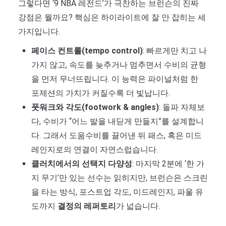
그렇다면 ‘9 NBA 레전드’가 극찬하는 브런슨의 진짜
강점은 뭘까요? 핵심은 하이라이트에 잘 안 잡히는 세
가지입니다.
페이스 컨트롤(tempo control)
: 빠르게만 치고 나
가지 않고, 속도를 늦추거나 멈추면서 수비의 균형
을 먼저 무너뜨립니다. 이 능력은 파이널처럼 한
포제션의 가치가 커질수록 더 빛납니다.
풋워크와 각도(footwork & angles)
: 돌파 자체보
다, 수비가 “어느 발을 내딛게 만들지”를 설계합니
다. 그래서 도움수비를 끌어낸 뒤 패스, 혹은 미드
레인지로의 연결이 자연스럽습니다.
클러치에서의 선택지 다양성
: 마지막 2분에 ‘한 가
지 무기’만 있는 선수는 읽히지만, 브런슨은 스크린
을 타는 방식, 포스트업 각도, 미드레인지, 파울 유
도까지
결정의 레퍼토리
가 넓습니다.