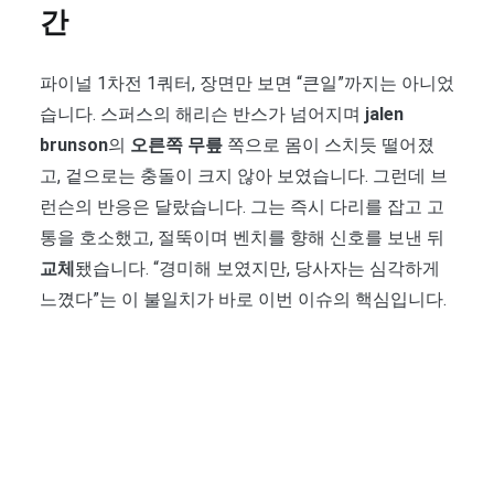
간
파이널 1차전 1쿼터, 장면만 보면 “큰일”까지는 아니었
습니다. 스퍼스의 해리슨 반스가 넘어지며
jalen
brunson
의
오른쪽 무릎
쪽으로 몸이 스치듯 떨어졌
고, 겉으로는 충돌이 크지 않아 보였습니다. 그런데 브
런슨의 반응은 달랐습니다. 그는 즉시 다리를 잡고 고
통을 호소했고, 절뚝이며 벤치를 향해 신호를 보낸 뒤
교체
됐습니다. “경미해 보였지만, 당사자는 심각하게
느꼈다”는 이 불일치가 바로 이번 이슈의 핵심입니다.