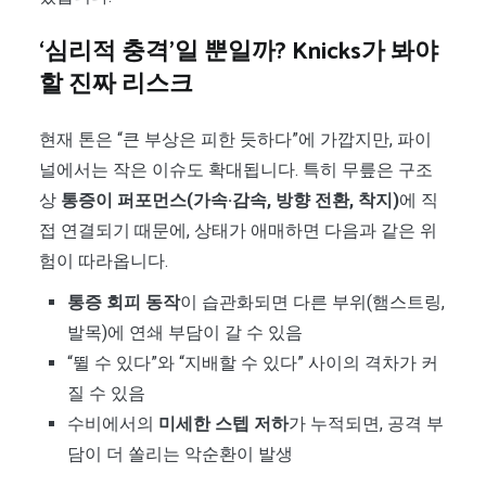
‘심리적 충격’일 뿐일까? Knicks가 봐야
할 진짜 리스크
현재 톤은 “큰 부상은 피한 듯하다”에 가깝지만, 파이
널에서는 작은 이슈도 확대됩니다. 특히 무릎은 구조
상
통증이 퍼포먼스(가속·감속, 방향 전환, 착지)
에 직
접 연결되기 때문에, 상태가 애매하면 다음과 같은 위
험이 따라옵니다.
통증 회피 동작
이 습관화되면 다른 부위(햄스트링,
발목)에 연쇄 부담이 갈 수 있음
“뛸 수 있다”와 “지배할 수 있다” 사이의 격차가 커
질 수 있음
수비에서의
미세한 스텝 저하
가 누적되면, 공격 부
담이 더 쏠리는 악순환이 발생