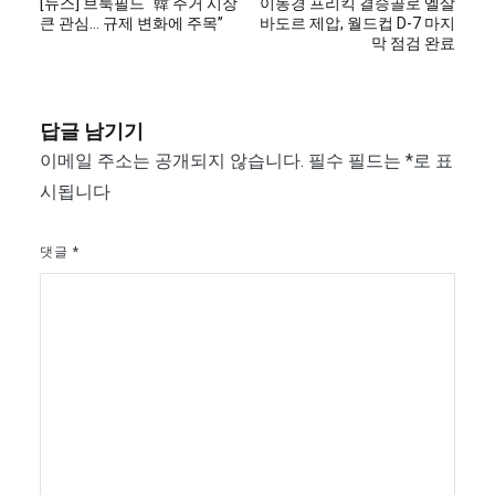
[뉴스] 브룩필드 “韓 주거 시장
이동경 프리킥 결승골로 엘살
탐
큰 관심… 규제 변화에 주목”
바도르 제압, 월드컵 D-7 마지
막 점검 완료
색
답글 남기기
이메일 주소는 공개되지 않습니다.
필수 필드는
*
로 표
시됩니다
댓글
*