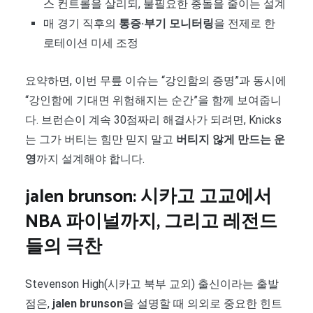
스 컨트롤을 살리되, 불필요한 충돌을 줄이는 설계
매 경기 직후의
통증·부기 모니터링
을 전제로 한
로테이션 미세 조정
요약하면, 이번 무릎 이슈는 “강인함의 증명”과 동시에
“강인함에 기대면 위험해지는 순간”을 함께 보여줍니
다. 브런슨이 계속 30점짜리 해결사가 되려면, Knicks
는 그가 버티는 힘만 믿지 말고
버티지 않게 만드는 운
영
까지 설계해야 합니다.
jalen brunson: 시카고 고교에서
NBA 파이널까지, 그리고 레전드
들의 극찬
Stevenson High(시카고 북부 교외) 출신이라는 출발
점은,
jalen brunson
을 설명할 때 의외로 중요한 힌트