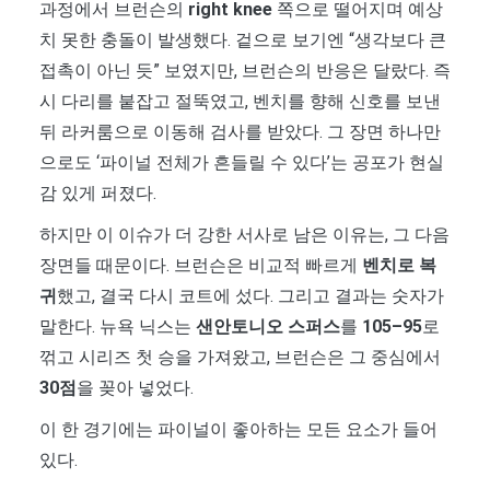
과정에서 브런슨의
right knee
쪽으로 떨어지며 예상
치 못한 충돌이 발생했다. 겉으로 보기엔 “생각보다 큰
접촉이 아닌 듯” 보였지만, 브런슨의 반응은 달랐다. 즉
시 다리를 붙잡고 절뚝였고, 벤치를 향해 신호를 보낸
뒤 라커룸으로 이동해 검사를 받았다. 그 장면 하나만
으로도 ‘파이널 전체가 흔들릴 수 있다’는 공포가 현실
감 있게 퍼졌다.
하지만 이 이슈가 더 강한 서사로 남은 이유는, 그 다음
장면들 때문이다. 브런슨은 비교적 빠르게
벤치로 복
귀
했고, 결국 다시 코트에 섰다. 그리고 결과는 숫자가
말한다. 뉴욕 닉스는
샌안토니오 스퍼스
를
105–95
로
꺾고 시리즈 첫 승을 가져왔고, 브런슨은 그 중심에서
30점
을 꽂아 넣었다.
이 한 경기에는 파이널이 좋아하는 모든 요소가 들어
있다.