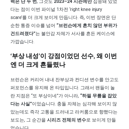
력은 단 두 번
, 그것도
2023–24 시즌에만
집중돼 있었
다는 점이 이번 파이널 1차전 ‘right knee injury
scare’를 더 크게 보이게 만듭니다. 즉, 이번 장면은 단
순한 통증 이슈를 넘어
“브런슨에게 흔치 않던 부위가
건드려졌다”
는 불안감 자체가 서사를 흔든 케이스에
가깝습니다.
‘부상 내성’이 강점이었던 선수, 왜 이번
엔 더 크게 흔들렸나
브런슨은 커리어 내내 잔부상과 컨디션 변수를 안고도
퍼포먼스를 유지해 온 타입입니다. 그래서 팬들이 놀
란 지점은 “또 부상이네”가 아니라,
“하필 무릎을 잡았
다는 사실”
이었습니다. 충돌 자체는 심각해 보이지 않
았는데도 즉각 고통을 드러내고 라커룸으로 향했다는
보도는, 그 순간을
시리즈 전체의 변수
로 보이게 만들
었습니다.