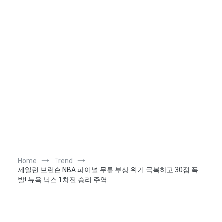
Home
Trend
제일런 브런슨 NBA 파이널 무릎 부상 위기 극복하고 30점 폭
발! 뉴욕 닉스 1차전 승리 주역