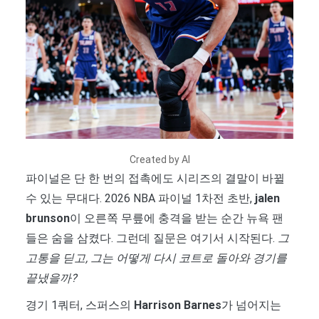
Created by AI
파이널은 단 한 번의 접촉에도 시리즈의 결말이 바뀔
수 있는 무대다. 2026 NBA 파이널 1차전 초반,
jalen
brunson
이 오른쪽 무릎에 충격을 받는 순간 뉴욕 팬
들은 숨을 삼켰다. 그런데 질문은 여기서 시작된다.
그
고통을 딛고, 그는 어떻게 다시 코트로 돌아와 경기를
끝냈을까?
경기 1쿼터, 스퍼스의
Harrison Barnes
가 넘어지는