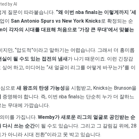
ted by AI
스럽게 질문이 따라붙습니다.
“왜 이번 nba finals는 이렇게까지 ‘세
치업이
San Antonio Spurs vs New York Knicks
로 확정되는 순
son이 각자의 시대를 대표해 처음으로 ‘가장 큰 무대’에서 맞붙는
읽히지만, “압도적”이라고 말하기는 어렵습니다. 그래서 더 흥미롭
현실이 될 수도 있는 접전의 냄새
가 나기 때문이죠. 이런 긴장감
 싶어 하고, 미디어는 “새 얼굴이 리그를 어떻게 바꾸는가”를 이
 중심으로
새 왕조의 탄생 가능성
을 시험받고, Knicks는 Brunson을
지
증명해야 합니다. 즉, 이번 nba finals는 단순히 누가 더 잘하느
르는 무대에 가깝습니다.
 의미를 가집니다.
Wemby가 새로운 리그의 얼굴로 공인받는 순
사를 다시 쓰는 순간
이 될 수도 있습니다. 그리고 그 갈림길 위에, 28
가 아니라 시대 전환”이라고 못 박고 있습니다.