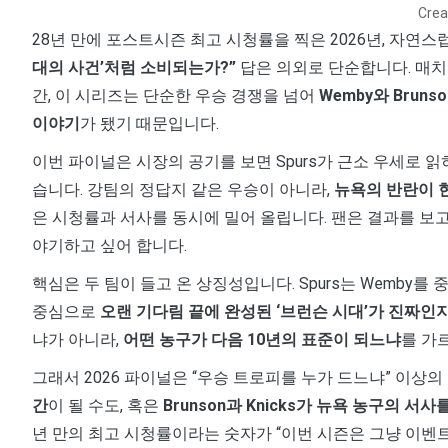
Crea
28년 만에 포스트시즌 최고 시청률을 찍은 2026년, 자연
대의 사건’처럼 소비되는가?”
답은 의외로 단순합니다. 매
간, 이 시리즈는 단순한 우승 경쟁을 넘어
Wemby와 Brun
이야기
가 됐기 때문입니다.
이번 파이널은 시장의 공기를 보면 Spurs가 근소 우세로 
습니다. 강팀의 정답지 같은 우승이 아니라,
뉴욕의 반란이 
은 시청률과 서사를 동시에 밀어 올립니다. 팬은 결과를 보고
야기하고 싶어 합니다.
핵심은 두 팀이 들고 온 상징성입니다. Spurs는 Wemby를
중심으로
오랜 기다림 끝에 완성된 ‘브런슨 시대’가 진짜인
냐가 아니라,
어떤 농구가 다음 10년의 표준이 되느냐
를 가
그래서 2026 파이널은 “우승 트로피를 누가 드느냐” 이상의
간
이 될 수도, 혹은
Brunson과 Knicks가 뉴욕 농구의 서
년 만의 최고 시청률이라는 숫자가 “이번 시즌은 그냥 이벤트