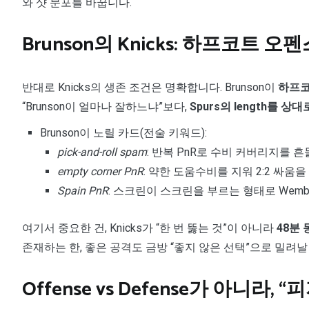
와 샷 분포를 바꿉니다.
Brunson의 Knicks: 하프코트 오펜
반대로 Knicks의 생존 조건은 명확합니다. Brunson이
하프코
“Brunson이 얼마나 잘하느냐”보다,
Spurs의 length를
Brunson이 노릴 카드(전술 키워드):
pick-and-roll spam
: 반복 PnR로 수비 커버리지를 
empty corner PnR
: 약한 도움수비를 지워 2:2 싸움
Spain PnR
: 스크린이 스크린을 부르는 형태로 Wem
여기서 중요한 건, Knicks가 “한 번 뚫는 것”이 아니라
48분
존재하는 한, 좋은 공격도 금방 “좋지 않은 선택”으로 밀려날
Offense vs Defense가 아니라,