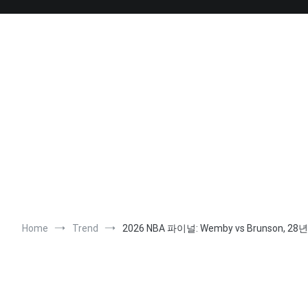
Skip
to
content
Home
Trend
2026 NBA 파이널: Wemby vs Brunson,