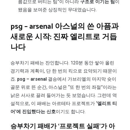
름값으로 버티는 팀”이 아니라
구조로 이기는 팀
이
됐음을 보여준 상징적인 무대였습니다.
psg – arsenal 아스널의 쓴 아픔과
새로운 시작: 진짜 엘리트로 거듭
나다
승부차기 패배는 잔인합니다. 120분 동안 쌓아 올린
경기력과 계획이, 단 한 번의 킥으로 요약되기 때문이
죠.
psg – arsenal
결승에서 가브리엘의 마지막 슛이
골문 위로 뜬 순간, 아스널은 “또 한 번의 좌절”이라는
낡은 서사로 끌려 들어가는 듯 보였습니다. 그런데 역
설적으로, 이 패배는 아르테타 프로젝트가
‘엘리트 티
어’에 진입했다는 신호
이기도 합니다.
승부차기 패배가 ‘프로젝트 실패’가 아