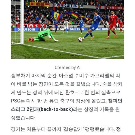
Created by AI
승부차기 마지막 순간, 아스널 수비수 가브리엘의 킥
이 바를 넘는 장면이 모든 것을 끝냈습니다. 숨을 삼키
게 만드는 정적 뒤에 터진 환호—그 한 번의 실축으로
PSG는 다시 한 번 유럽 축구의 정상에 올랐고,
챔피언
스리그 2연패(back-to-back)
라는 상징적 기록을 완
성했습니다.
경기는 처음부터 끝까지 ‘결승답게’ 팽팽했습니다.
정