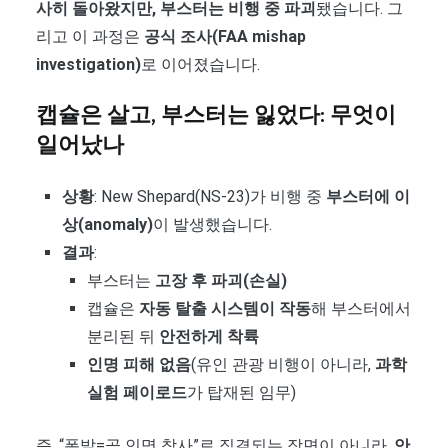
사히 돌아왔지만, 부스터는 비행 중 파괴
됐습니다. 그
리고 이 과정은
공식 조사(FAA mishap
investigation)
로 이어졌습니다.
캡슐은 살고, 부스터는 잃었다: 무엇이
일어났나
상황
: New Shepard(NS-23)가 비행 중
부스터에 이
상(anomaly)
이 발생했습니다.
결과
:
부스터는
고장 후 파괴(손실)
캡슐은
자동 탈출 시스템이 작동
해 부스터에서
분리된 뒤
안전하게 착륙
인명 피해 없음
(유인 관광 비행이 아니라,
과학
실험 페이로드
가 탑재된 임무)
즉, “폭발=곧 인명 참사”로 직결되는 장면이 아니라,
안