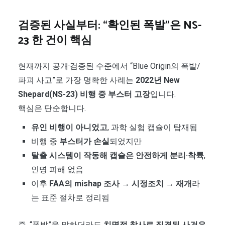
검증된 사실부터: “확인된 폭발”은 NS-
23 한 건이 핵심
현재까지 공개·검증된 수준에서 “Blue Origin의 폭발/
파괴 사고”로 가장 명확한 사례는
2022년 New
Shepard(NS-23) 비행 중 부스터 고장
입니다.
핵심은 단순합니다.
유인 비행이 아니었고
, 과학 실험 캡슐이 탑재됨
비행 중
부스터가 손실
되었지만
탈출 시스템이 작동해 캡슐은 안전하게 분리·착륙
,
인명 피해 없음
이후
FAA의 mishap 조사 → 시정조치 → 재개
라
는 표준 절차로 정리됨
즉, “폭발”을 말하더라도
치명적 참사로 직결된 사건은