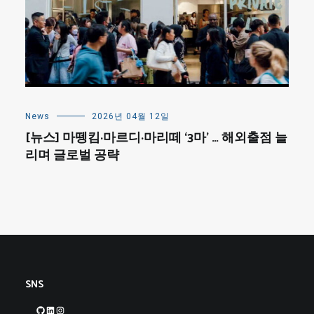
News
2026년 04월 12일
[뉴스] 마뗑킴·마르디·마리떼 ‘3마’ … 해외출점 늘
리며 글로벌 공략
SNS
GitHub
LinkedIn
Instagram