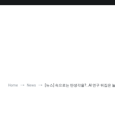
Skip
to
content
Home
News
[뉴스] 속으로는 딴생각을?…AI 연구 뒤집은 