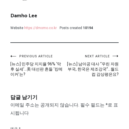
Damho Lee
Website
https://dmomo.co.kr
Posts created
10194
글
PREVIOUS ARTICLE
NEXT ARTICLE
[뉴스] 민주당 지지율 96% ‘막
[뉴스] 남아공 대사 “우린 자원
탐
후 실세’…美 대선판 흔들 ‘킹메
부국, 한국은 제조강국”…월드
이커’는?
컵 감상평은요?
색
답글 남기기
이메일 주소는 공개되지 않습니다.
필수 필드는
*
로 표
시됩니다
댓글
*