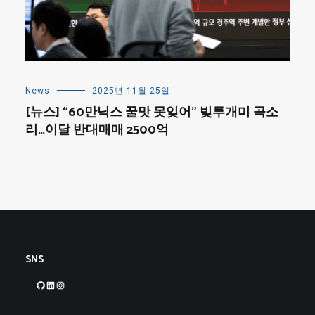
News
2025년 11월 25일
[뉴스] “60만닉스 꿀맛 못잊어” 빚투개미 곡소
리…이달 반대매매 2500억
SNS
GitHub
LinkedIn
Instagram