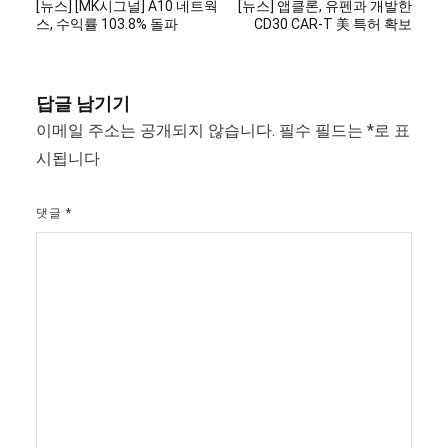
[뉴스] [MK시그널] A10 네트웍
[뉴스] 앱클론, 유펜과 개발한
탐
스, 수익률 103.8% 돌파
CD30 CAR-T 美 특허 확보
색
답글 남기기
이메일 주소는 공개되지 않습니다.
필수 필드는
*
로 표
시됩니다
댓글
*