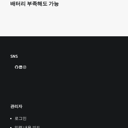
배터리 부족해도 가능
SNS
GitHub
LinkedIn
Instagram
관리자
로그인
입력 내용 피드