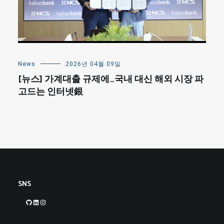
News
2026년 04월 09일
[뉴스] 가계대출 규제에…국내 대신 해외 시장 파
고드는 인터넷銀
SNS
GitHub
LinkedIn
Instagram