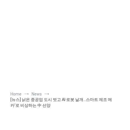
Home
News
[뉴스] 낡은 중공업 도시 벗고 AI·로봇 날개…스마트 제조 메
카’로 비상하는 中 선양