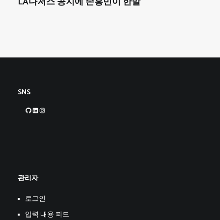
LA다저스 공지에 손흥민이 한말
SNS
GitHub
LinkedIn
Instagram
관리자
로그인
입력 내용 피드