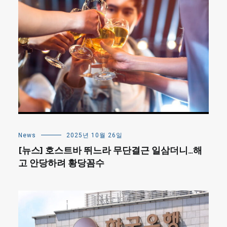
News
2025년 10월 26일
[뉴스] 호스트바 뛰느라 무단결근 일삼더니…해
고 안당하려 황당꼼수