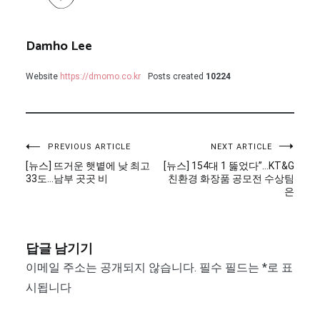
Damho Lee
Website
https://dmomo.co.kr
Posts created
10224
글
PREVIOUS ARTICLE
NEXT ARTICLE
[뉴스] 뜨거운 햇볕에 낮 최고
[뉴스] 154대 1 뚫었다”…KT&G
탐
33도…남부 곳곳 비
친환경 화장품 공모전 수상팀
은
색
답글 남기기
이메일 주소는 공개되지 않습니다.
필수 필드는
*
로 표
시됩니다