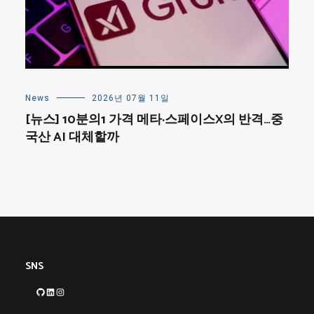
News
2026년 07월 11일
[뉴스] 10분의1 가격 메타·스페이스X의 반격…중
국산 AI 대체할까
SNS
GitHub
LinkedIn
Instagram