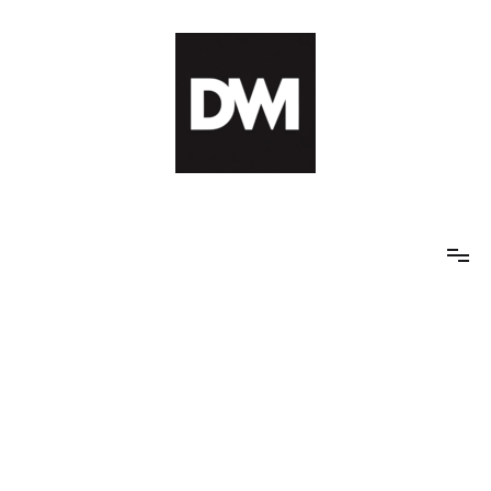
Skip
to
content
IT AI Totality: 최신 기술 및 AI, 트렌드 정리