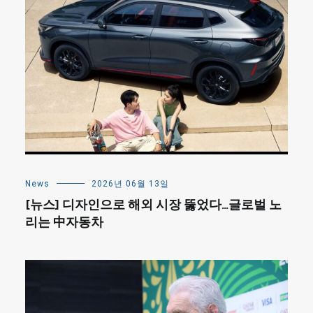
News
2026년 06월 13일
[뉴스] 디자인으로 해외 시장 뚫었다…글로벌 노
리는 中자동차