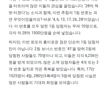
을 터트리며 많은 이들의 관심을 끌었습니다. ‘28억 잭
팟 터졌다’는 소식과 함께, 이번 추첨의 1등 번호는 과
연 무엇이었을까요? 바로 ‘4, 6, 13, 17, 26, 28’이었습니
다. 이 번호를 모두 맞힌 1등 당첨자는 무려 10명으로,
각자 약 28억 1500만원을 손에 넣었습니다.
하지만, 이번 로또의 흥미로운 점은 단순히 1등 당첨자
만이 아닙니다. 2등 보너스 번호인 ‘41’을 맞혀 2등에
당첨된 사람들도 75명이나 되고, 이들은 각각 6,256만
원을 받게 되었으며, 많은 소액 당첨자들은 4개 또는 3
개 번호 일치로 작은 축복을 받았습니다. 특히, 17만
1525명이 4등, 280만3464명이 5등에 당첨된 사실은
많은 사람들의 기대와 희망을 보여줍니다.