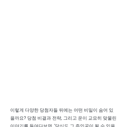
이렇게 다양한 당첨자들 뒤에는 어떤 비밀이 숨어 있
을까요? 당첨 비결과 전략, 그리고 운이 교묘히 맞물린
이야기를 들여다보면, ‘당신도 그 주인공이 될 수 있을