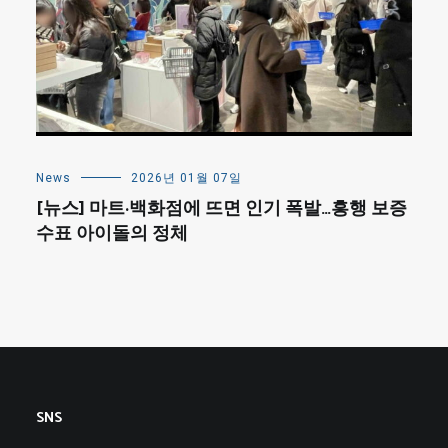
News
2026년 01월 07일
[뉴스] 마트·백화점에 뜨면 인기 폭발…흥행 보증
수표 아이돌의 정체
SNS
GitHub
LinkedIn
Instagram