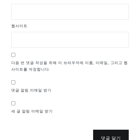
웹사이트
다음 번 댓글 작성을 위해 이 브라우저에 이름, 이메일, 그리고 웹
사이트를 저장합니다.
댓글 알림 이메일 받기
새 글 알림 이메일 받기
댓글 달기