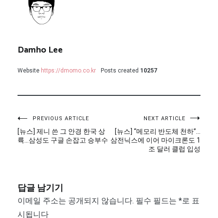
Damho Lee
Website
https://dmomo.co.kr
Posts created
10257
글
PREVIOUS ARTICLE
NEXT ARTICLE
[뉴스] 제니 쓴 그 안경 한국 상
[뉴스] “메모리 반도체 천하”…
탐
륙…삼성도 구글 손잡고 승부수
삼전닉스에 이어 마이크론도 1
조 달러 클럽 입성
색
답글 남기기
이메일 주소는 공개되지 않습니다.
필수 필드는
*
로 표
시됩니다