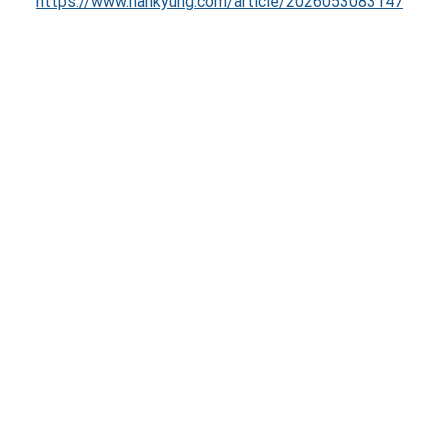
https://www.hankyung.com/article/2026053083147