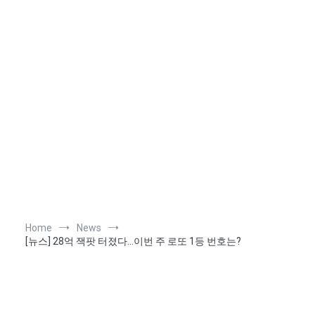
Home
News
[뉴스] 28억 잭팟 터졌다…이번 주 로또 1등 번호는?