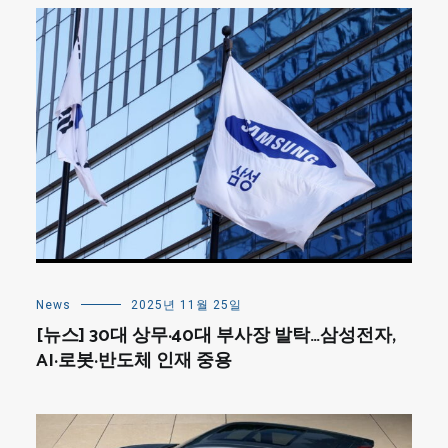
News
2025년 11월 25일
[뉴스] 30대 상무·40대 부사장 발탁…삼성전자,
AI·로봇·반도체 인재 중용