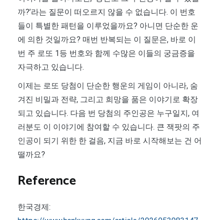
까?’라는 질문이 떠오르지 않을 수 없습니다. 이 번호
들이 특별한 패턴을 이루었을까요? 아니면 단순한 운
에 의한 것일까요? 매번 반복되는 이 질문은, 바로 이
번 주 로또 1등 번호와 함께 수많은 이들의 궁금증을
자극하고 있습니다.
이제는 로또 당첨이 단순한 행운의 게임이 아니라, 숨
겨진 비밀과 전략, 그리고 희망을 품은 이야기로 확장
되고 있습니다. 다음 번 당첨의 주인공은 누구일지, 여
러분도 이 이야기에 참여할 수 있습니다. 큰 잭팟의 주
인공이 되기 위한 한 걸음, 지금 바로 시작해보는 건 어
떨까요?
Reference
한국경제: