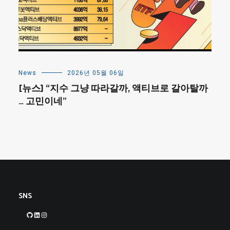
News
2026년 05월 06일
[뉴스] “지수 그냥 따라갈까, 액티브로 갈아탈까
… 고민이네”
SNS
GitHub
LinkedIn
Instagram