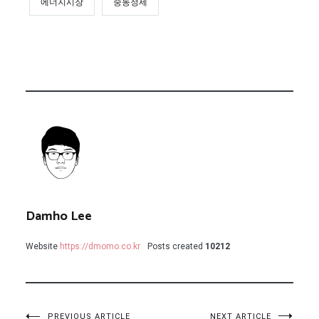
에너지시장
중동정세
Damho Lee
Website
https://dmomo.co.kr
Posts created
10212
PREVIOUS ARTICLE
NEXT ARTICLE