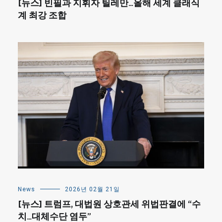
[뉴스] 빈필과 지휘자 틸레만…올해 세계 클래식
계 최강 조합
News
2026년 02월 21일
[뉴스] 트럼프, 대법원 상호관세 위법판결에 “수
치…대체수단 염두”