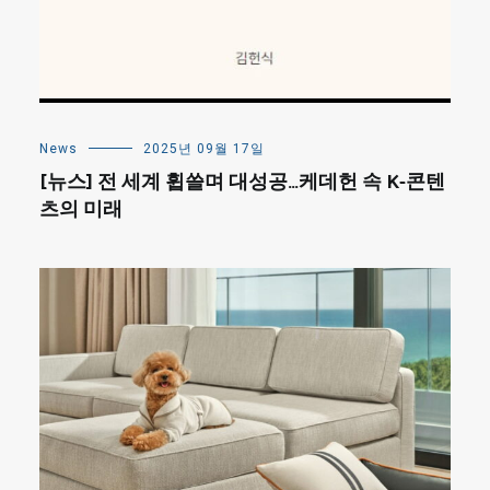
News
2025년 09월 17일
[뉴스] 전 세계 휩쓸며 대성공…케데헌 속 K-콘텐
츠의 미래