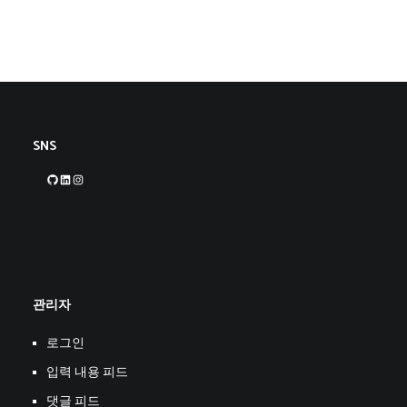
SNS
GitHub
LinkedIn
Instagram
관리자
로그인
입력 내용 피드
댓글 피드