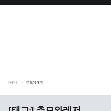
Skip
to
content
Home
추모와레저
[태그:]
추모와레저