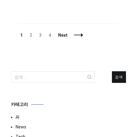
Posts
Page
Page
Page
Page
1
2
3
4
Next
Navigation
검
색:
카테고리
AI
News
Tech